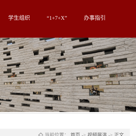
学生组织
“1+7+X”
办事指引
当前位置：
首页
->
视频展演
->
正文