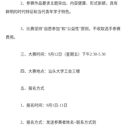
2、参赛作品要求主题突出、内容健康、形式新颖，具有
鲜明的时代特征和当代青年学子特色。
3、比赛坚持“自愿参加”和“公益性”原则，不收取选手参赛
费用。
三、
大赛时间：
9月
12
日（星期五）下午
2:30-5:30
四、大赛地点：
汕头大学工会三楼
五、报名方式
1、报名时间：
9
月
1
日
-11
日
2、报名方式：发送参赛者姓名
+
联系方式到