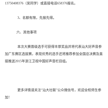
13750408376
（吴同学）或直接电话
658376
报名。
3、名额有限，先报先得。
六、其他事项
本次大赛晋级选手可获得丰厚奖品并将代表汕大好声音参
加广东赛区选拔赛，表现优秀的选手还将推荐参加全国总决赛及直
接推送
2015
年浙江卫视中国好声音栏目组。
更多详情请关注“汕大社联”公众微信号，欢迎全校师生参
加！