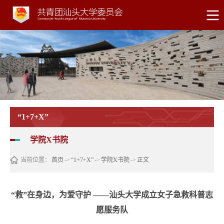
“1+7+X”
学院X书院
当前位置：
首页
->
“1+7+X”
->
学院X书院
->
正文
“救”在身边，为爱守护 ​——汕头大学成立女子急救科普志
愿服务队