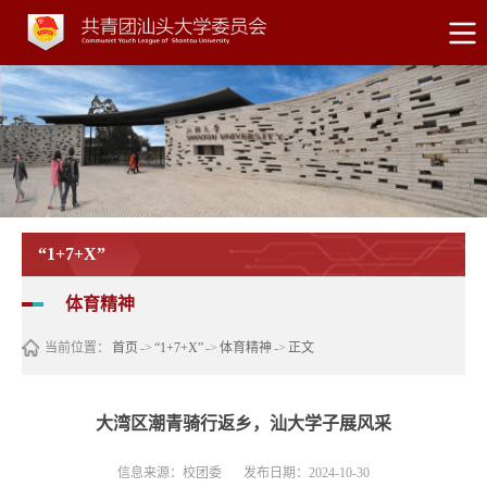
“1+7+X”
体育精神
当前位置：
首页
->
“1+7+X”
->
体育精神
->
正文
大湾区潮青骑行返乡，汕大学子展风采
信息来源：校团委
发布日期：2024-10-30