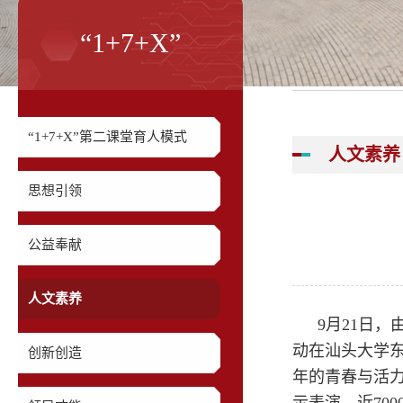
“1+7+X”
“1+7+X”第二课堂育人模式
人文素养
思想引领
公益奉献
人文素养
9月21日
动在汕头大学东
创新创造
年的青春与活