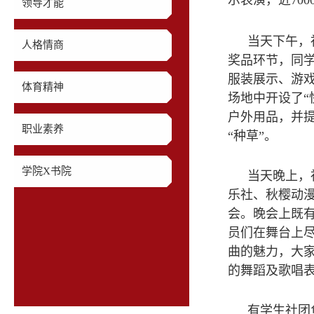
示表演，近70
领导才能
当天下午，
人格情商
奖品环节，同
服装展示、游
体育精神
场地中开设了
户外用品，并
职业素养
“种草”。
学院X书院
当天晚上，
乐社、秋樱动
会。晚会上既
员们在舞台上尽
曲的魅力，大
的舞蹈及歌唱
有学生社团