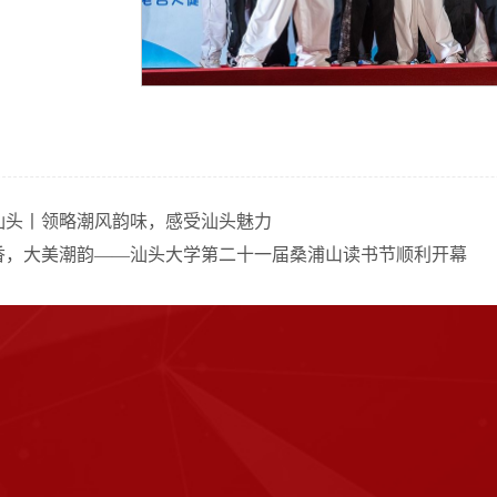
汕头丨领略潮风韵味，感受汕头魅力
香，大美潮韵——汕头大学第二十一届桑浦山读书节顺利开幕