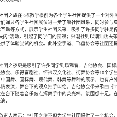
00人次参与。
社团之旅在E栋教学楼前为各个学生社团提供了一个对外
学们通过各学生社团展位进一步了解社团风采，同时参与
戏互动等方式，展示学生社团风采。吸引了许多同学驻足
“快闪”活动，引起了同学们的围观；兴潮社则以潮汕功夫
提供了体验尝试的机会。此外空手道、飞盘协会等社团还
社团之夜更是吸引了许多同学到场观看。吉他协会、国标
漫协会、乐得喜剧社、怀衿汉文化社、街舞协会等10个学
有中国舞、国标舞、现代舞、韩舞等舞种的展示，也有户
情表演，舞台下的观众拍手叫绝。吉他协会带来歌曲《The 
家在台下随着音乐鼓点挥舞手中的荧光棒，氛围感十足。
表演。
负责人表示：“社团之旅不但为学生社团提供了一个机会