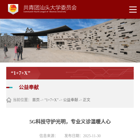
“1+7+X”
公益奉献
当前位置：
首页
->
“1+7+X”
->
公益奉献
->
正文
5G科技守护光明，专业义诊温暖人心
信息来源：
发布日期：2025-11-30