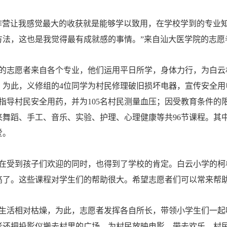
营让我感觉最大的收获就是能够学以致用，在学校学到的专业知
方法，这也是我觉得最有成就感的事情。”来自汕大医学院的志愿
志愿者来自各个专业，他们运用平日所学，身体力行，为白云
为此，义修组的4位同学为村民修理破旧损坏电器，宣传安全用电
学指导村民安全用药，并为105名村民测量血压；因受教育条件
来舞蹈、手工、音乐、实验、护理、心理健康等共96节课程。其
爱。
受到孩子们欢迎的同时，也得到了学校的肯定。白云小学的柯校
高了。这些课程对学生们的帮助很大。希望志愿者们可以常来帮助
活相对枯燥，为此，志愿者发挥各自所长，带领小学生们一起
者还把投影仪搬去村里的广场，为村民放映电影，带去欢乐。村民