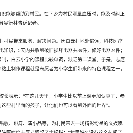
识能够帮助到村民。在下乡为村民测量血压时，能及时纠正
者吴衍林告诉记者。
村村民带来服务，解决问题。因白云村地处偏远，科技医疗
知识，5天内共收到破旧损坏电器共39件，修好电器24件；
的限制，白云小学的课程比较单调，缺乏第二课堂。于是，志愿
中粘土制作课程就是志愿者为小学生们带来的特色课程之一，
长表示：“在这几天里，小学生比以前上课更加认真了，参
这些村里面的孩子，让他们也可以看到外面的世界”。
唱歌、跳舞、演小品等，为村民带去一场精彩纷呈的文娱晚
陈阿姨给志愿者竖起了大拇指：“村里好久没有这么热闹了，