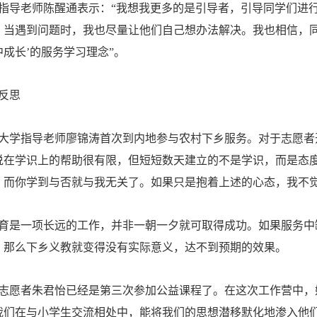
导老师陈醒通表示：“我想我更多的是引导者，引导同学们进行
，当遇到问题时，我也尽量让他们自己想办法解决。我也相信，同
成长’的服务学习理念”。
反思
学指导老师廖锦涛首次到内地参与农村下乡服务。对于志愿者开
说在学识上的帮助很有限，但短短数天建立的不是学识，而是态
而你学到与否就与我无关了。如果只是抱着上述的心态，我不觉得
是一项长远的工作，并非一朝一夕就可取得成功。如果服务中
，那么下乡义教就变得没有实际意义，达不到预期的效果。
愿者朱君怡已经是第三次参加公益课程了。在这次工作营中，
我们在与小学生交流相处中，能将我们的思想潜移默化地渗入他