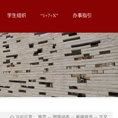
学生组织
“1+7+X”
办事指引
当前位置：
首页
->
团学动态
->
新闻资讯
->
正文