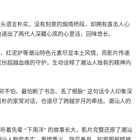
镜头语言朴实，没有刻意的煽情桥段，却拥有直击人心
也道出了两代人深藏心底的心里话，回味悠长。
茶、红泥炉等潮汕特色元素尽显本土风情，而影片传递
这份超越血缘的守护，生动诠释了潮汕人独有的精神内
穷不怕，最怕断了书念、丢了根脉” 这句话令人印象深
质朴的家常对话，也道尽了跨越岁月的牵挂。潮汕人的
小听着先辈
“下南洋” 的故事长大，影片完整还原了潮汕
潮汕人勤劳务实、重情重义、隐忍善良、知恩图报精神