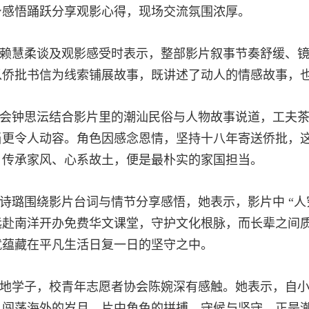
身感悟踊跃分享观影心得，现场交流氛围浓厚。
赖慧柔谈及观影感受时表示，整部影片叙事节奏舒缓、
以侨批书信为线索铺展故事，既讲述了动人的情感故事，
会钟思沄结合影片里的潮汕民俗与人物故事说道，工夫
当更令人动容。角色因感念恩情，坚持十八年寄送侨批，
、传承家风、心系故土，便是最朴实的家国担当。
诗璐围绕影片台词与情节分享感悟，她表示，影片中 “人
远赴南洋开办免费华文课堂，守护文化根脉，而长辈之间
就蕴藏在平凡生活日复一日的坚守之中。
地学子
，校青年志愿者协会陈婉深有感触。她表示，自
、闯荡海外的岁月。片中角色的拼搏、守候与坚守，正是