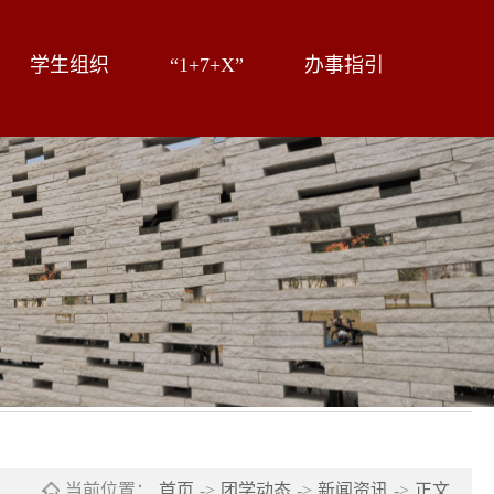
学生组织
“1+7+X”
办事指引
当前位置：
首页
->
团学动态
->
新闻资讯
->
正文