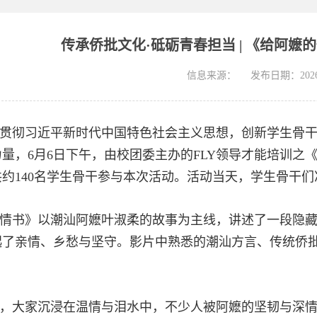
传承侨批文化·砥砺青春担当 | 《给阿
信息来源：
发布日期：2026-
贯彻习近平新时代中国特色社会主义思想，创新学生骨
量，6月6日下午，由校团委主办的FLY领导才能培训之
约140名学生骨干参与本次活动。活动当天，学生骨干
情书》以潮汕阿嬷叶淑柔的故事为主线，讲述了一段隐
起了亲情、乡愁与坚守。影片中熟悉的潮汕方言、传统侨
，大家沉浸在温情与泪水中，不少人被阿嬷的坚韧与深