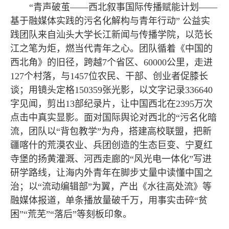
“青声破茧——西北叙事国际传播赋能计划——
基于融媒体实践的污名化解构与青年行动” 公益实
践团队来自汕头大学长江新闻与传播学院，以范长
江之笔为炬，燃当代青年之心。团队循着《中国的
西北角》的旧径，跨越7个省区、60000公里，走进
127个村落，与1457位农民、干部、创业者促膝长
谈；用镜头定格150359张光影，以文字记录336640
字见闻，剪出13部纪录片，让中国西北在2395万次
点击中真实显影。面对国际舆论对西北的“污名化暗
流，团队以“背包教学”为舟，搭建高校联盟，把新
疆喀什的荒漠农业、兵团创造的生态巨变、宁夏红
寺堡的扬黄灌溉、河西走廊的“风光电一体化”写进
研学路线，让海内外青年在脚步丈量中读懂中国之
治；以“流动编辑部”为翼，产出《水往高处流》等
融媒体报道，单条播放量破千万，用事实击碎“贫
困”“荒芜”“落后”等刻板印象。