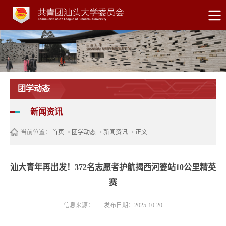
团学动态
新闻资讯
当前位置：
首页
->
团学动态
->
新闻资讯
->
正文
汕大青年再出发！372名志愿者护航揭西河婆站10公里精英
赛
信息来源：
发布日期：2025-10-20