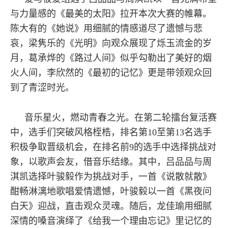
与力量感的《最美的太阳》拉开本次大赛的帷幕。
陈大有的《她说》用细腻的情感道尽了遗憾与悲
哀，梁隽乐的《光明》向观众展现了烁玉流金的岁
月，葛承烨的《路过人间》似乎勾勒出了美好的烟
火人间，李欣然的《最初的记忆》更是带领观众回
到了青涩时光。
音乐星火，燃动青春之光。在第二轮擂台复活赛
中，选手们突破风格桎梏，排名第10至第13名选手
积极争取晋级机会，在排名前9的选手中选择挑战对
象，以歌声会友，借音乐结缘。其中，吕品品与周
淇凯选择叶骏毅作为挑战对手，一首《说散就散》
酣畅淋漓地歌唱爱情遗憾，叶骏毅以一首《黑夜问
白天》迎战，直击观众灵魂。随后，龙佳瑜用细腻
深情的嗓音演绎了《给我一个理由忘记》里记忆的