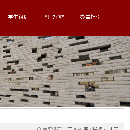
学生组织
“1+7+X”
办事指引
当前位置：
首页
->
学习导航
->
正文