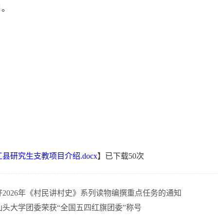
目。
江县研究生支教项目介绍.docx
】已下载
50
次
好2026年《村民讲村史》系列读物编撰重点任务的通知
汕头大学团委荣获“全国五四红旗团委”称号