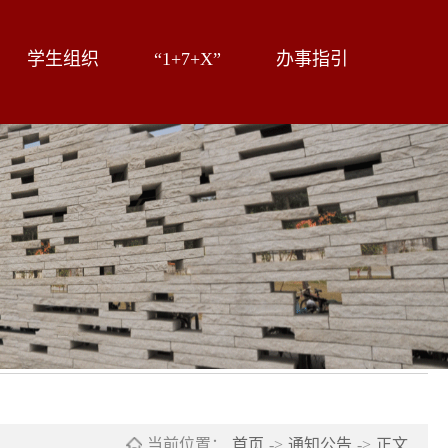
学生组织
“1+7+X”
办事指引
当前位置：
首页
->
通知公告
->
正文