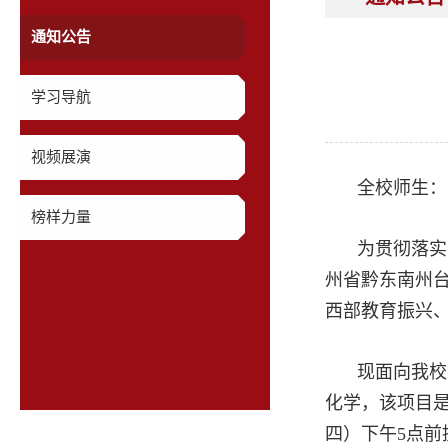
通知公告
学习导航
视频展演
全校师生：
榜样力量
为贯彻落实
州省黔东南州
西部教育振兴
现面向我校
化学，该项目是
四）下午5点前提