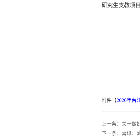
研究生支教项
附件【
2026年台
上一条：
关于做
下一条：
喜讯：