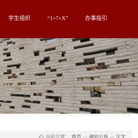
学生组织
“1+7+X”
办事指引
当前位置：
首页
->
通知公告
->
正文