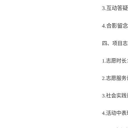
3.互动答疑
4.合影留念
四、项目志
1.志愿时
2.志愿服
3.社会实
4.活动中