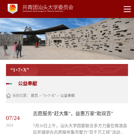
“1+7+X”
公益奉献
当前位置：
首页
->
“1+7+X”
->
公益奉献
志愿服务“赶大集”，益惠万家“助双百”
07/24
2024
7月16日上午，汕头大学团委联合多方力量在南澳县
后宅镇举办志愿服务集市聚力“百千万工程”活动。