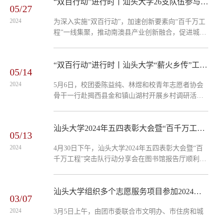
学服务活动在揭阳市揭西县上砂镇新东村“童心港
“双百行动”进行时丨汕头大学26支队伍参与乡村运营
05/27
湾”举行。校团委林煜老师和校青协曙光助学大队24
2024
为深入实施“双百行动”，加速创新要素向“百千万工
名志愿者共同为“童心港湾”的20位小朋友带去了温
程”一线集聚，推动南澳县产业创新融合，促进城乡
暖的陪伴。在活动现场，志愿者们与受教学生进行
区域协调发展，汕头大学、汕头职业技术学院与南
了一对一配对，确保每一位孩子都能得到贴心的关
澳县于4月初正式启动南澳县“乡村运营师”大赛。汕
怀与陪伴。...
头大学221名学生（其中研究生45名）、48名老师总
“双百行动”进行时丨汕头大学“薪火乡传”工作营赴揭西县山湖村开展乡村调研
05/14
共组建26支团队报名参与大赛角逐。师生跨学科跨
2024
5月6日，校团委陈益纯、林煜和校青年志愿者协会
专业跨学历层次组队特点明显，运营对象涉及16个
骨干一行赴揭西县金和镇山湖村开展乡村调研活
乡村，覆盖南澳县所有镇和管委。参赛项目中，既
动，以期“薪火乡传”工作营落地揭西，用专业志愿
有贝藻蟹种业振兴和开发利用等硬科技，也有茶
服务助力乡村振兴。调研队首先来到了山湖世乔学
叶、...
校。校长林锡炼对调研队的到来表示了热烈的欢
汕头大学2024年五四表彰大会暨“百千万工程”突击队行动分享会顺利召开
05/13
迎。林锡炼围绕山湖村的红色文化历史等，为调研
2024
4月30日下午，汕头大学2024年五四表彰大会暨“百
队介绍了学校的发展历史情况。双方从学校建设、
千万工程”突击队行动分享会在图书馆报告厅顺利召
人才培养和乡村发展等方面就如何开展工作营工作
开。汕头大学党委副书记、校长郝志峰，校党委副
进行深入探讨。调研队在林锡炼的陪同下，先后参
书记周镇松，校团委书记姚溱，医学院党委副书记
观了学校音乐室、...
陈楚群，文学院党委副书记吴锳凡，工学院党委副
汕头大学组织多个志愿服务项目参加2024年汕头市学雷锋广场志愿服务展示交流活动
03/07
书记、数学与计算机学院党委临时负责人姚熠，法
2024
3月5日上午，由团市委联合市文明办、市住房和城
学院党委副书记张丽婷，商学院党委副书记苏冰