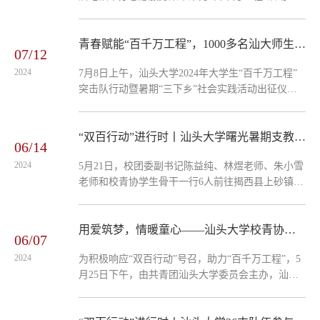
此次活动主题为“志愿服务‘赶大集’，益惠万家‘助双
百’”，旨在以“双百行动”助推“百千万工程”深入实
施，通过整合资源为社区居民提供全面的服务。活
青春赋能“百千万工程”，1000多名汕大师生出征了！
07/12
动特别关注老年群体，实现为老服务“零距离”。本
2024
7月8日上午，汕头大学2024年大学生“百千万工程”
次活动由共青团汕头大学委员会、共青团南澳县委
突击队行动暨暑期“三下乡”社会实践活动出征仪式
员会、南澳县司法局和中国电信南澳分公司共同主
在桑浦山校区举行。校团委副书记陈益纯、校院两
办，汕头大学《文化科技卫生“三下乡”...
级专职团干以及部分暑期社会实践团队的师生代表
等约百人参加出征仪式。仪式由校团委林煜老师主
“双百行动”进行时丨汕头大学曙光暑期支教营赴揭西县新东村开展乡村调研
06/14
持。林煜介绍了活动情况。全校共有55支团队，超
2024
5月21日，校团委副书记陈益纯、林煜老师、朱小雪
过1000人次师生分赴揭阳市揭西县、汕头市南澳
老师和校青协学生骨干一行6人前往揭西县上砂镇新
县、金平区等地，结合学校“双百行动”工作任务，
东村，开展曙光助学工程“乡村帮扶计划”社会实践
重点围绕岭南特色产业、海洋产业、乡村集体经
调研及前期对接工作。上砂镇副镇长蔡凤秋、镇团
济、...
委书记方文逵对调研队的到来表示热烈欢迎。调研
用爱筑梦，情暖童心——汕头大学校青协曙光助学大队赴揭西县助力“双百行动”
06/07
队先来到了新东村“童心港湾”与上砂镇教育组、新
2024
为积极响应“双百行动”号召，助力“百千万工程”，5
东村村委会就曙光支教营项目活动展开探讨。随后
月25日下午，由共青团汕头大学委员会主办，汕头
调研队在新东学校校长庄巧玲的带领下前往学校，
大学青年志愿者协会曙光助学大队、揭西县上砂镇
进一步了解暑期服务活动驻点情况。庄巧玲简要介
“童心港湾”承办的“点点曙光，童心远航”留守儿童助
绍了新东学校的基本情况，...