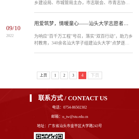
乡建设局、市城管局主办，市志联会、市青志协承
钿，长江艺术与设计学院党委副书记纪荣信，化学
办的“志愿广东 绿美有我”2024年汕头市学雷锋广场
化工学院党委副书记卢桌彬以及来自校团委、各学
志愿服务展示交流活动在华侨公园举办。汕头大学
院团委、...
共派出近60名师生参加了现场活动。本次志愿服务
用爱筑梦，情暖童心——汕头大学志愿者赴揭西、南澳为留守儿童点亮希望之光，助力“双百行动”
09/10
展示交流活动，校团委精心组织了包括“百千万工
2022
为响应“百千万工程”号召，落实“双百行动”，助力乡
程”突击队行动种子示范项目《碧海淘“金”——黄金
村教育，340余名汕大学子组建汕头大学“点梦逐光”
扇贝助力乡村振兴》、2023年“益苗计划”广东省志
服务队等11支“百千万工程”突击队，分赴揭西县、
愿服务项目大赛专项赛示范项目《柠檬医生食品健
南澳县，以农村留守儿童、寄宿儿童、困境儿童等
康科普志愿服务项目》...
少年儿童群体为对象，开展系列关爱活动，累计服
务留守儿童超350人，累计志愿服务时长超1万小
4
下页
上页
1
2
3
时。其中，“烛光筑梦”服务队、“与‘理’益启曙繁星”
志愿服务队入选团中央2024年关爱行动“七彩假期”
志愿服务团。梦启童心，港湾归航“...
联系方式 / CONTACT US
电话：0754-86502302
邮箱：o_tw@stu.edu.cn
地址：广东省汕头市金平区大学路243号